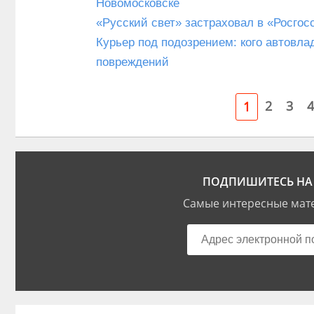
Новомосковске
«Русский свет» застраховал в «Росгос
Курьер под подозрением: кого автовл
повреждений
2
3
4
1
ПОДПИШИТЕСЬ НА 
Самые интересные мате